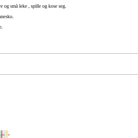
re og små leke , spille og kose seg.
nnesko.
e.