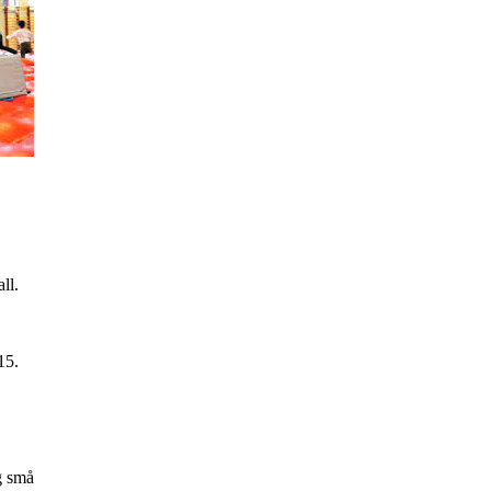
ll.
15.
g små