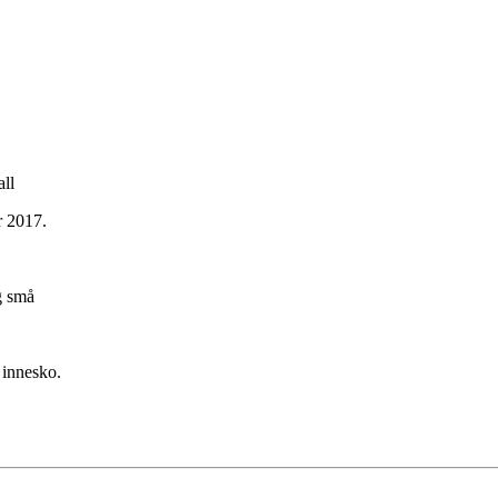
ll
r 2017.
g små
 innesko.