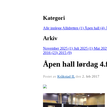
Kategori
Alle innlegg
Allidretten (1)
Åpen hall (4)
Arkiv
November 2025 (1)
Juli 2025 (1)
Mai 202
2016 (23)
2015 (9)
Åpen hall lørdag 4
Postet av
Kråkstad IL
den
2. feb 2017