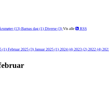
Årsmøter (13)
Barnas dag (1)
Diverse (3)
Vis alle
RSS
5 (1)
Februar 2025 (3)
Januar 2025 (1)
2024 (4)
2023 (2)
2022 (4)
202
.februar