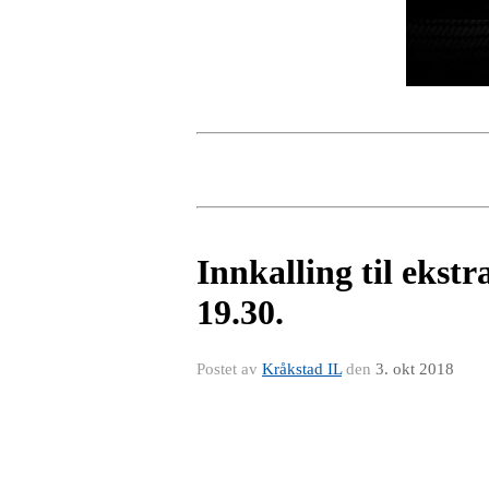
Innkalling til ekst
19.30.
Postet av
Kråkstad IL
den
3. okt 2018