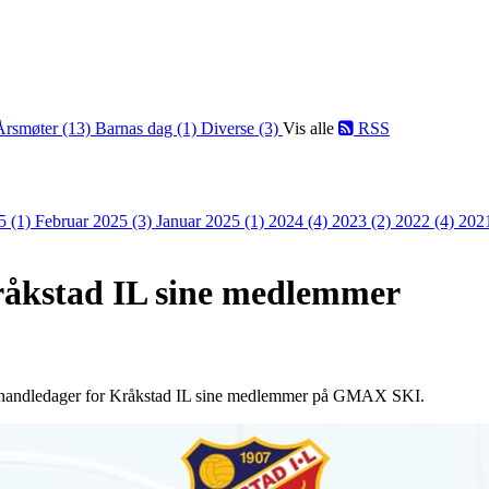
Årsmøter (13)
Barnas dag (1)
Diverse (3)
Vis alle
RSS
5 (1)
Februar 2025 (3)
Januar 2025 (1)
2024 (4)
2023 (2)
2022 (4)
202
råkstad IL sine medlemmer
det handledager for Kråkstad IL sine medlemmer på GMAX SKI.