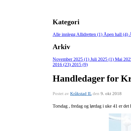
Kategori
Alle innlegg
Allidretten (1)
Åpen hall (4)
Arkiv
November 2025 (1)
Juli 2025 (1)
Mai 202
2016 (23)
2015 (9)
Handledager for K
Postet av
Kråkstad IL
den
9. okt 2018
Torsdag , fredag og lørdag i uke 41 er 