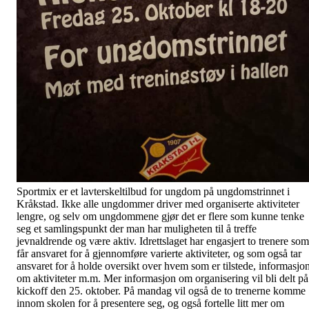
Sportmix er et lavterskeltilbud for ungdom på ungdomstrinnet i
Kråkstad. Ikke alle ungdommer driver med organiserte aktiviteter
lengre, og selv om ungdommene gjør det er flere som kunne tenke
seg et samlingspunkt der man har muligheten til å treffe
jevnaldrende og være aktiv. Idrettslaget har engasjert to trenere som
får ansvaret for å gjennomføre varierte aktiviteter, og som også tar
ansvaret for å holde oversikt over hvem som er tilstede, informasjo
om aktiviteter m.m. Mer informasjon om organisering vil bli delt på
kickoff den 25. oktober. På mandag vil også de to trenerne komme
innom skolen for å presentere seg, og også fortelle litt mer om