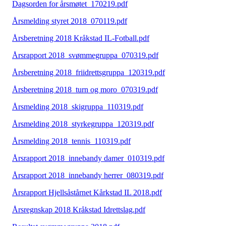
Dagsorden for årsmøtet_170219.pdf
Årsmelding styret 2018_070119.pdf
Årsberetning 2018 Kråkstad IL-Fotball.pdf
Årsrapport 2018_svømmegruppa_070319.pdf
Årsberetning 2018_friidrettsgruppa_120319.pdf
Årsberetning 2018_turn og moro_070319.pdf
Årsmelding 2018_skigruppa_110319.pdf
Årsmelding 2018_styrkegruppa_120319.pdf
Årsmelding 2018_tennis_110319.pdf
Årsrapport 2018_innebandy damer_010319.pdf
Årsrapport 2018_innebandy herrer_080319.pdf
Årsrapport Hjellsåstårnet Kårkstad IL 2018.pdf
Årsregnskap 2018 Kråkstad Idrettslag.pdf