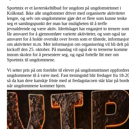
Sportmix er et lavterskeltilbud for ungdom på ungdomstrinnet i
Kråkstad. Ikke alle ungdommer driver med organiserte aktiviteter
lengre, og selv om ungdommene gjør det er flere som kunne tenke
seg et samlingspunkt der man har muligheten til å treffe
jevnaldrende og være aktiv. Idrettslaget har engasjert to trenere som
får ansvaret for å gjennomføre varierte aktiviteter, og som også tar
ansvaret for å holde oversikt over hvem som er tilstede, informasjo
om aktiviteter m.m. Mer informasjon om organisering vil bli delt på
kickoff den 25. oktober. På mandag vil også de to trenerne komme
innom skolen for å presentere seg, og også fortelle litt mer om
Sportmix til ungdommene.
Vi setter pris på om foreldre til elever på ungdomstrinnet oppfordre
ungdommene til å være med. Fast treningstid blir fredager fra 18-20
så da kan dere kanskje friste med at fredagstacoen står klar på bord
når ungdommene kommer hjem.