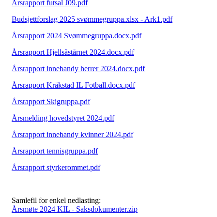
Årsrapport futsal J09.pdf
Budsjettforslag 2025 svømmegruppa.xlsx - Ark1.pdf
Årsrapport 2024 Svømmegruppa.docx.pdf
Årsrapport Hjellsåstårnet 2024.docx.pdf
Årsrapport innebandy herrer 2024.docx.pdf
Årsrapport Kråkstad IL Fotball.docx.pdf
Årsrapport Skigruppa.pdf
Årsmelding hovedstyret 2024.pdf
Årsrapport innebandy kvinner 2024.pdf
Årsrapport tennisgruppa.pdf
Årsrapport styrkerommet.pdf
Samlefil for enkel nedlasting:
Årsmøte 2024 KIL - Saksdokumenter.zip