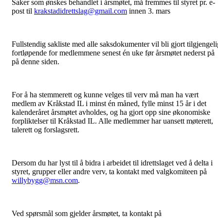
Saker som ønskes behandlet i årsmøtet, må fremmes til styret pr. e-
post til
krakstadidrettslag@gmail.com
innen 3. mars
Fullstendig sakliste med alle saksdokumenter vil bli gjort tilgjengeli
fortløpende for medlemmene senest én uke før årsmøtet nederst på
på denne siden.
For å ha stemmerett og kunne velges til verv må man ha vært
medlem av Kråkstad IL i minst én måned, fylle minst 15 år i det
kalenderåret årsmøtet avholdes, og ha gjort opp sine økonomiske
forpliktelser til Kråkstad IL. Alle medlemmer har uansett møterett,
talerett og forslagsrett.
Dersom du har lyst til å bidra i arbeidet til idrettslaget ved å delta i
styret, grupper eller andre verv, ta kontakt med valgkomiteen på
willybygg@msn.com
.
Ved spørsmål som gjelder årsmøtet, ta kontakt på