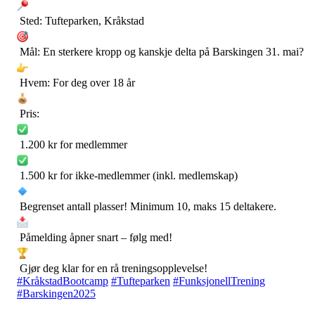
Sted: Tufteparken, Kråkstad
Mål: En sterkere kropp og kanskje delta på Barskingen 31. mai?
Hvem: For deg over 18 år
Pris:
1.200 kr for medlemmer
1.500 kr for ikke-medlemmer (inkl. medlemskap)
Begrenset antall plasser! Minimum 10, maks 15 deltakere.
Påmelding åpner snart – følg med!
Gjør deg klar for en rå treningsopplevelse!
#KråkstadBootcamp
#Tufteparken
#FunksjonellTrening
#Barskingen2025