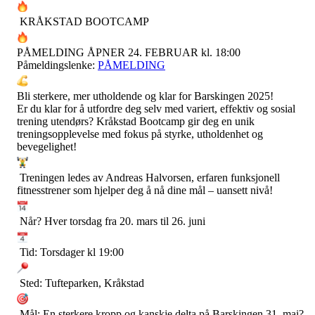
KRÅKSTAD BOOTCAMP
PÅMELDING ÅPNER 24. FEBRUAR kl. 18:00
Påmeldingslenke:
PÅMELDING
Bli sterkere, mer utholdende og klar for Barskingen 2025!
Er du klar for å utfordre deg selv med variert, effektiv og sosial
trening utendørs? Kråkstad Bootcamp gir deg en unik
treningsopplevelse med fokus på styrke, utholdenhet og
bevegelighet!
Treningen ledes av Andreas Halvorsen, erfaren funksjonell
fitnesstrener som hjelper deg å nå dine mål – uansett nivå!
Når? Hver torsdag fra 20. mars til 26. juni
Tid: Torsdager kl 19:00
Sted: Tufteparken, Kråkstad
Mål: En sterkere kropp og kanskje delta på Barskingen 31. mai?