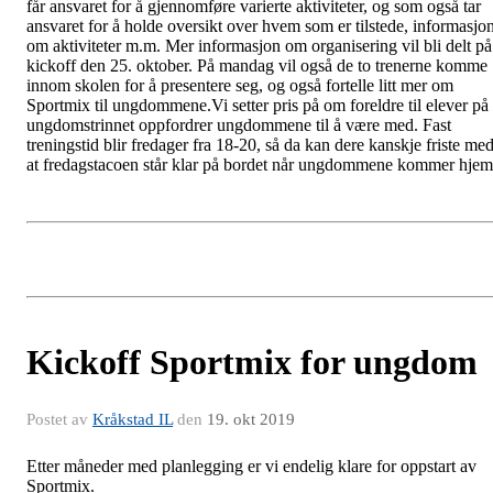
får ansvaret for å gjennomføre varierte aktiviteter, og som også tar
ansvaret for å holde oversikt over hvem som er tilstede, informasjo
om aktiviteter m.m. Mer informasjon om organisering vil bli delt på
kickoff den 25. oktober. På mandag vil også de to trenerne komme
innom skolen for å presentere seg, og også fortelle litt mer om
Sportmix til ungdommene.Vi setter pris på om foreldre til elever på
ungdomstrinnet oppfordrer ungdommene til å være med. Fast
treningstid blir fredager fra 18-20, så da kan dere kanskje friste me
at fredagstacoen står klar på bordet når ungdommene kommer hjem
Kickoff Sportmix for ungdom
Postet av
Kråkstad IL
den
19. okt 2019
Etter måneder med planlegging er vi endelig klare for oppstart av
Sportmix.