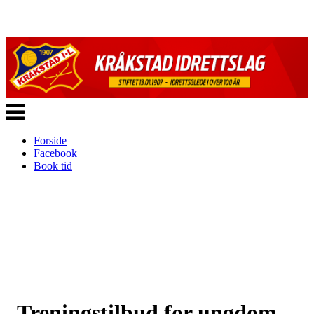
Veksle
navigasjon
Forside
Facebook
Book tid
Treningstilbud for ungdom