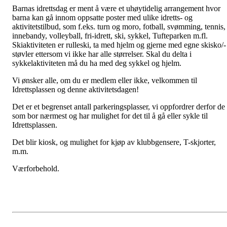
Barnas idrettsdag er ment å være et uhøytidelig arrangement hvor
barna kan gå innom oppsatte poster med ulike idretts- og
aktivitetstilbud, som f.eks. turn og moro, fotball, svømming, tennis,
innebandy, volleyball, fri-idrett, ski, sykkel, Tufteparken m.fl.
Skiaktiviteten er rulleski, ta med hjelm og gjerne med egne skisko/-
støvler ettersom vi ikke har alle størrelser. Skal du delta i
sykkelaktiviteten må du ha med deg sykkel og hjelm.
Vi ønsker alle, om du er medlem eller ikke, velkommen til
Idrettsplassen og denne aktivitetsdagen!
Det er et begrenset antall parkeringsplasser, vi oppfordrer derfor de
som bor nærmest og har mulighet for det til å gå eller sykle til
Idrettsplassen.
Det blir kiosk, og mulighet for kjøp av klubbgensere, T-skjorter,
m.m.
Værforbehold.