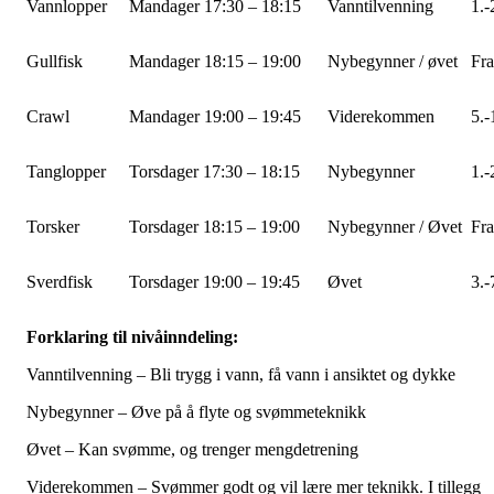
Vannlopper
Mandager 17:30 – 18:15
Vanntilvenning
1.-
Gullfisk
Mandager 18:15 – 19:00
Nybegynner / øvet
Fra
Crawl
Mandager 19:00 – 19:45
Viderekommen
5.-
Tanglopper
Torsdager 17:30 – 18:15
Nybegynner
1.-
Torsker
Torsdager 18:15 – 19:00
Nybegynner / Øvet
Fra
Sverdfisk
Torsdager 19:00 – 19:45
Øvet
3.-
Forklaring til nivåinndeling:
Vanntilvenning – Bli trygg i vann, få vann i ansiktet og dykke
Nybegynner – Øve på å flyte og svømmeteknikk
Øvet – Kan svømme, og trenger mengdetrening
Viderekommen – Svømmer godt og vil lære mer teknikk. I tillegg