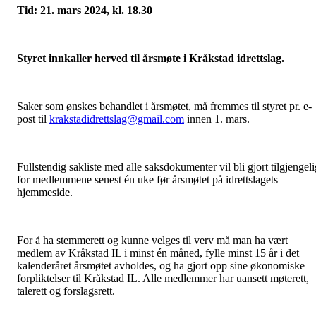
Tid: 21. mars 2024, kl. 18.30
Styret innkaller herved til årsmøte i Kråkstad idrettslag.
Saker som ønskes behandlet i årsmøtet, må fremmes til styret pr. e-
post til
krakstadidrettslag@gmail.com
innen 1. mars.
Fullstendig sakliste med alle saksdokumenter vil bli gjort tilgjengeli
for medlemmene senest én uke før årsmøtet på idrettslagets
hjemmeside.
For å ha stemmerett og kunne velges til verv må man ha vært
medlem av Kråkstad IL i minst én måned, fylle minst 15 år i det
kalenderåret årsmøtet avholdes, og ha gjort opp sine økonomiske
forpliktelser til Kråkstad IL. Alle medlemmer har uansett møterett,
talerett og forslagsrett.