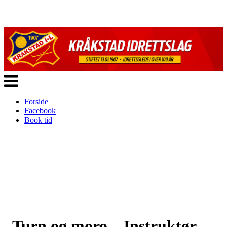
Veksle
navigasjon
Forside
Facebook
Book tid
Turn og moro – Instruktør