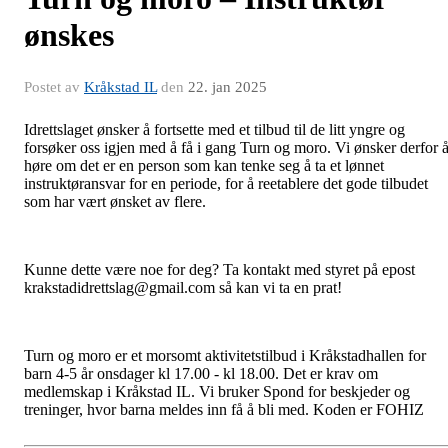
ønskes
Postet av
Kråkstad IL
den
22. jan 2025
Idrettslaget ønsker å fortsette med et tilbud til de litt yngre og
forsøker oss igjen med å få i gang Turn og moro. Vi ønsker derfor 
høre om det er en person som kan tenke seg å ta et lønnet
instruktøransvar for en periode, for å reetablere det gode tilbudet
som har vært ønsket av flere.
Kunne dette være noe for deg? Ta kontakt med styret på epost
krakstadidrettslag@gmail.com så kan vi ta en prat!
Turn
og moro er et morsomt aktivitetstilbud i Kråkstadhallen for
barn 4-5 år onsdager kl 17.00 - kl 18.00. Det er krav om
medlemskap i Kråkstad IL. Vi bruker Spond for beskjeder og
treninger, hvor barna meldes inn få å bli med. Koden er FOHIZ