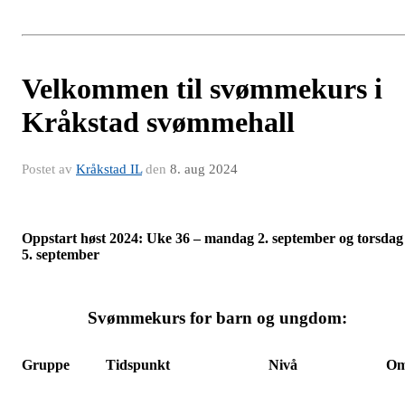
Velkommen til svømmekurs i
Kråkstad svømmehall
Postet av
Kråkstad IL
den
8. aug 2024
Oppstart høst 2024: Uke 36 – mandag 2. september og torsdag
5. september
Svømmekurs for barn og ungdom:
Gruppe
Tidspunkt
Nivå
Omt