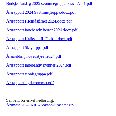
Budsjettforslag 2025 svømmegruppa.xlsx - Ark1.pdf
Årsrapport 2024 Svømmegruppa.docx.pdf
Årsrapport Hjellsåstårnet 2024.docx.pdf
Årsrapport innebandy herrer 2024.docx.pdf
Årsrapport Kråkstad IL Fotball.docx.pdf
Årsrapport Skigruppa.pdf
Årsmelding hovedstyret 2024.pdf
Årsrapport innebandy kvinner 2024.pdf
Årsrapport tennisgruppa.pdf
Årsrapport styrkerommet.pdf
Samlefil for enkel nedlasting:
Årsmøte 2024 KIL - Saksdokumenter.zip