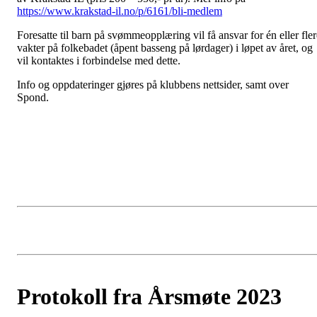
https://www.krakstad-il.no/p/6161/bli-medlem
Foresatte til barn på svømmeopplæring vil få ansvar for én eller fler
vakter på folkebadet (åpent basseng på lørdager) i løpet av året, og
vil kontaktes i forbindelse med dette.
Info og oppdateringer gjøres på klubbens nettsider, samt over
Spond.
Protokoll fra Årsmøte 2023