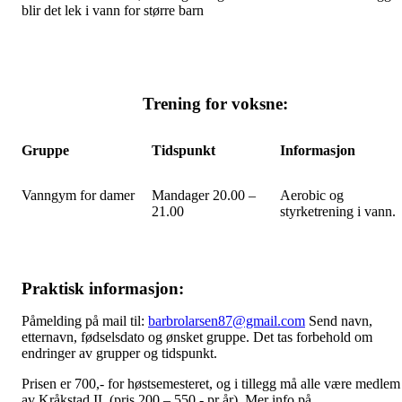
blir det lek i vann for større barn
Trening for voksne:
Gruppe
Tidspunkt
Informasjon
Vanngym for damer
Mandager 20.00 –
Aerobic og
21.00
styrketrening i vann.
Praktisk informasjon:
Påmelding på mail til:
barbrolarsen87@gmail.com
Send navn,
etternavn, fødselsdato og ønsket gruppe. Det tas forbehold om
endringer av grupper og tidspunkt.
Prisen er 700,- for høstsemesteret, og i tillegg må alle være medlem
av Kråkstad IL (pris 200 – 550,- pr år). Mer info på