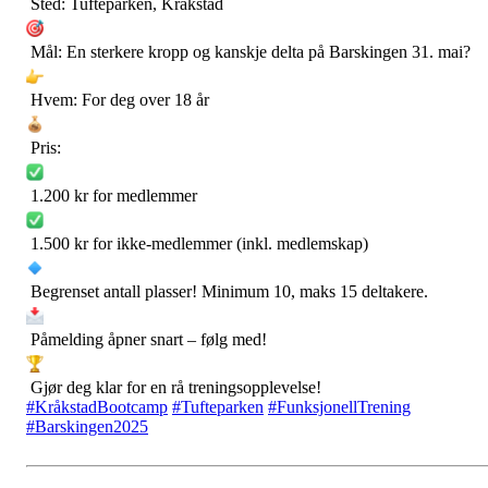
Sted: Tufteparken, Kråkstad
Mål: En sterkere kropp og kanskje delta på Barskingen 31. mai?
Hvem: For deg over 18 år
Pris:
1.200 kr for medlemmer
1.500 kr for ikke-medlemmer (inkl. medlemskap)
Begrenset antall plasser! Minimum 10, maks 15 deltakere.
Påmelding åpner snart – følg med!
Gjør deg klar for en rå treningsopplevelse!
#KråkstadBootcamp
#Tufteparken
#FunksjonellTrening
#Barskingen2025