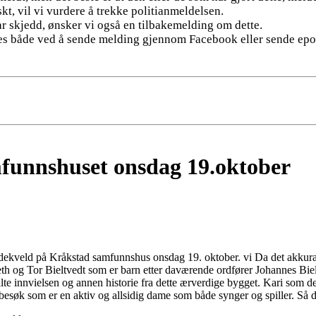
, vil vi vurdere å trekke politianmeldelsen.
ar skjedd, ønsker vi også en tilbakemelding om dette.
øres både ved å sende melding gjennom Facebook eller sende epo
funnshuset onsdag 19.oktober
dekveld på Kråkstad samfunnshus onsdag 19. oktober. vi Da det akkura
th og Tor Bieltvedt som er barn etter daværende ordfører Johannes Bielt
ilte innvielsen og annen historie fra dette ærverdige bygget. Kari som 
besøk som er en aktiv og allsidig dame som både synger og spiller. Så d