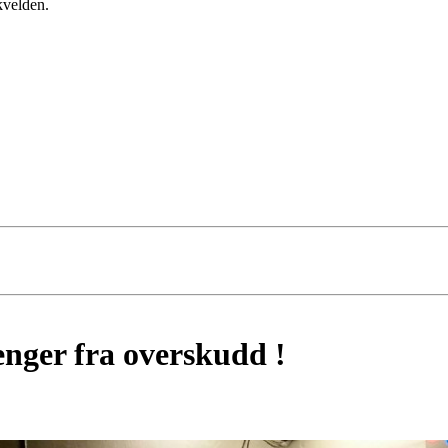
kvelden.
enger fra overskudd !