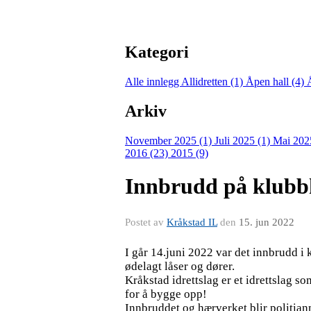
Kategori
Alle innlegg
Allidretten (1)
Åpen hall (4)
Arkiv
November 2025 (1)
Juli 2025 (1)
Mai 202
2016 (23)
2015 (9)
Innbrudd på klubb
Postet av
Kråkstad IL
den
15. jun 2022
I går 14.juni 2022 var det innbrudd i 
ødelagt låser og dører.
Kråkstad idrettslag er et idrettslag s
for å bygge opp!
Innbruddet og hærverket blir politianm