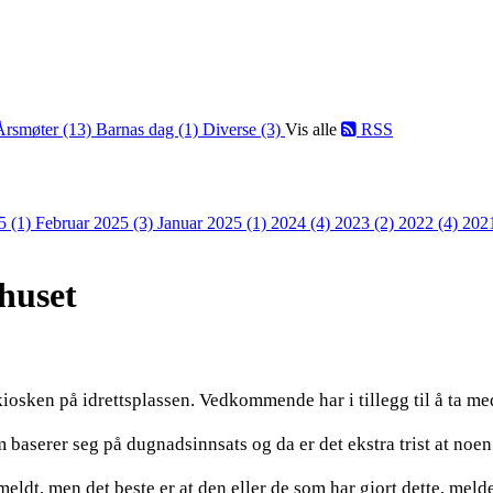
Årsmøter (13)
Barnas dag (1)
Diverse (3)
Vis alle
RSS
5 (1)
Februar 2025 (3)
Januar 2025 (1)
2024 (4)
2023 (2)
2022 (4)
202
huset
kiosken på idrettsplassen. Vedkommende har i tillegg til å ta med
om baserer seg på dugnadsinnsats og da er det ekstra trist at noe
eldt, men det beste er at den eller de som har gjort dette, melde