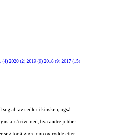
1 (4)
2020 (2)
2019 (9)
2018 (9)
2017 (15)
 seg alt av sedler i kiosken, også
n ønsker å rive ned, hva andre jobber
r seg for å gjøre opp og rydde etter