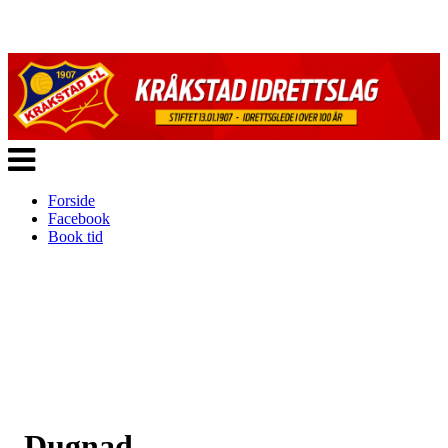
Veksle
navigasjon
Forside
Facebook
Book tid
Dugnad