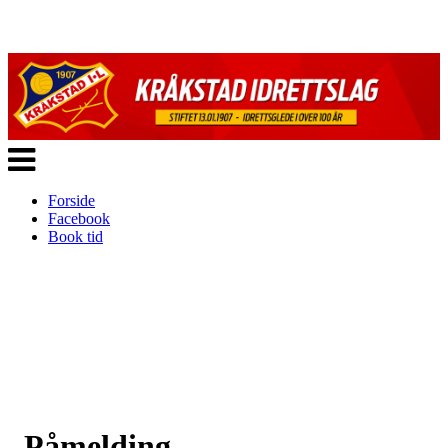
Veksle
navigasjon
Forside
Facebook
Book tid
Påmelding