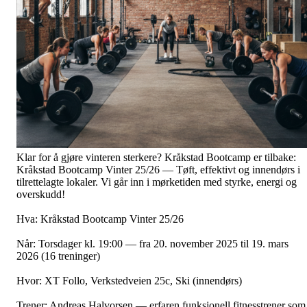
Klar for å gjøre vinteren sterkere? Kråkstad Bootcamp er tilbake:
Kråkstad Bootcamp Vinter 25/26 — Tøft, effektivt og innendørs i
tilrettelagte lokaler. Vi går inn i mørketiden med styrke, energi og
overskudd!
Hva: Kråkstad Bootcamp Vinter 25/26
Når: Torsdager kl. 19:00 — fra 20. november 2025 til 19. mars
2026 (16 treninger)
Hvor: XT Follo, Verkstedveien 25c, Ski (innendørs)
Trener: Andreas Halvorsen — erfaren funksjonell fitnesstrener som