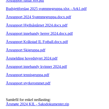
Årsrapport futsal J09.pdf
Budsjettforslag 2025 svømmegruppa.xlsx - Ark1.pdf
Årsrapport 2024 Svømmegruppa.docx.pdf
Årsrapport Hjellsåstårnet 2024.docx.pdf
Årsrapport innebandy herrer 2024.docx.pdf
Årsrapport Kråkstad IL Fotball.docx.pdf
Årsrapport Skigruppa.pdf
Årsmelding hovedstyret 2024.pdf
Årsrapport innebandy kvinner 2024.pdf
Årsrapport tennisgruppa.pdf
Årsrapport styrkerommet.pdf
Samlefil for enkel nedlasting:
Årsmøte 2024 KIL - Saksdokumenter.zip