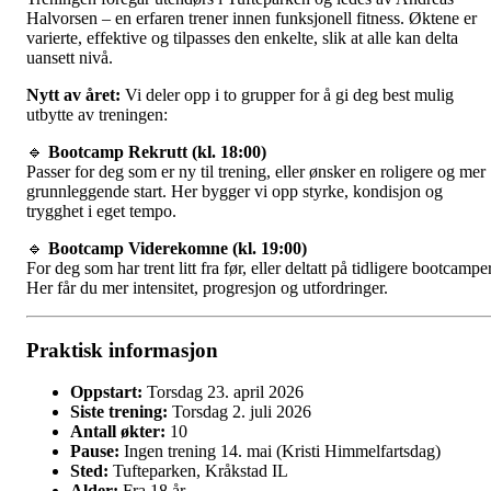
Halvorsen – en erfaren trener innen funksjonell fitness. Øktene er
varierte, effektive og tilpasses den enkelte, slik at alle kan delta
uansett nivå.
Nytt av året:
Vi deler opp i to grupper for å gi deg best mulig
utbytte av treningen:
🔹
Bootcamp Rekrutt (kl. 18:00)
Passer for deg som er ny til trening, eller ønsker en roligere og mer
grunnleggende start. Her bygger vi opp styrke, kondisjon og
trygghet i eget tempo.
🔹
Bootcamp Viderekomne (kl. 19:00)
For deg som har trent litt fra før, eller deltatt på tidligere bootcamper
Her får du mer intensitet, progresjon og utfordringer.
Praktisk informasjon
Oppstart:
Torsdag 23. april 2026
Siste trening:
Torsdag 2. juli 2026
Antall økter:
10
Pause:
Ingen trening 14. mai (Kristi Himmelfartsdag)
Sted:
Tufteparken, Kråkstad IL
Alder:
Fra 18 år