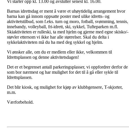
Vi starter opp kl. 13.00 og avslutter senest kl. 16.00.
Barnas idrettsdag er ment å være et uhøytidelig arrangement hvor
barna kan gå innom oppsatte poster med ulike idretts- og
aktivitetstilbud, som f.eks. turn og moro, fotball, svømming, tennis,
innebandy, volleyball, fri-idrett, ski, sykkel, Tufteparken m.fl.
Skiaktiviteten er rulleski, ta med hjelm og gjerne med egne skisko/-
støvler ettersom vi ikke har alle størrelser. Skal du delta i
sykkelaktiviteten må du ha med deg sykkel og hjelm.
Vi ønsker alle, om du er medlem eller ikke, velkommen til
Idrettsplassen og denne aktivitetsdagen!
Det er et begrenset antall parkeringsplasser, vi oppfordrer derfor de
som bor nærmest og har mulighet for det til å gå eller sykle til
Idrettsplassen.
Det blir kiosk, og mulighet for kjøp av klubbgensere, T-skjorter,
m.m.
Værforbehold.