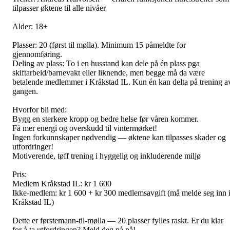
tilpasser øktene til alle nivåer
Alder: 18+
Plasser: 20 (først til mølla). Minimum 15 påmeldte for
gjennomføring.
Deling av plass: To i en husstand kan dele på én plass pga
skiftarbeid/barnevakt eller liknende, men begge må da være
betalende medlemmer i Kråkstad IL. Kun én kan delta på trening a
gangen.
Hvorfor bli med:
Bygg en sterkere kropp og bedre helse før våren kommer.
Få mer energi og overskudd til vintermørket!
Ingen forkunnskaper nødvendig — øktene kan tilpasses skader og
utfordringer!
Motiverende, tøff trening i hyggelig og inkluderende miljø
Pris:
Medlem Kråkstad IL: kr 1 600
Ikke-medlem: kr 1 600 + kr 300 medlemsavgift (må melde seg inn 
Kråkstad IL)
Dette er førstemann-til-mølla — 20 plasser fylles raskt. Er du klar
for å ta utfordringen? Meld deg på nå!