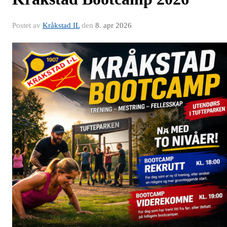
Postet av
Kråkstad IL
den
8. apr 2026