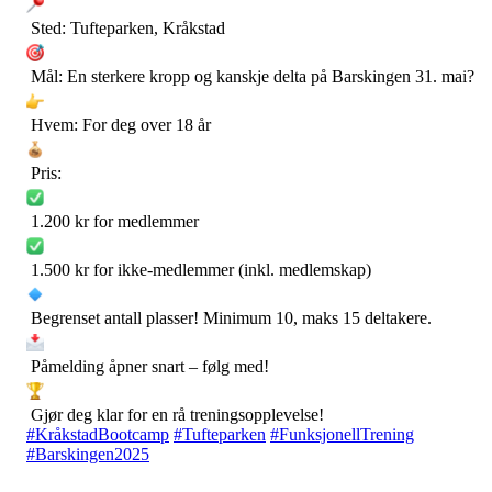
Sted: Tufteparken, Kråkstad
Mål: En sterkere kropp og kanskje delta på Barskingen 31. mai?
Hvem: For deg over 18 år
Pris:
1.200 kr for medlemmer
1.500 kr for ikke-medlemmer (inkl. medlemskap)
Begrenset antall plasser! Minimum 10, maks 15 deltakere.
Påmelding åpner snart – følg med!
Gjør deg klar for en rå treningsopplevelse!
#KråkstadBootcamp
#Tufteparken
#FunksjonellTrening
#Barskingen2025