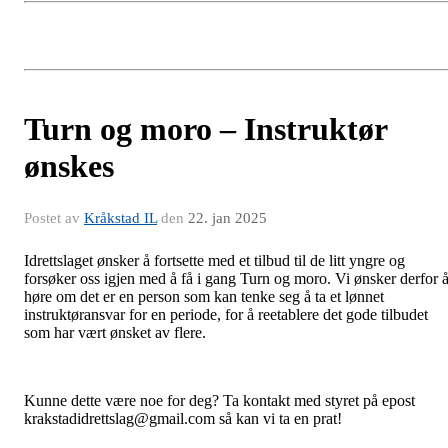
Turn og moro – Instruktør
ønskes
Postet av
Kråkstad IL
den
22. jan 2025
Idrettslaget ønsker å fortsette med et tilbud til de litt yngre og
forsøker oss igjen med å få i gang Turn og moro. Vi ønsker derfor 
høre om det er en person som kan tenke seg å ta et lønnet
instruktøransvar for en periode, for å reetablere det gode tilbudet
som har vært ønsket av flere.
Kunne dette være noe for deg? Ta kontakt med styret på epost
krakstadidrettslag@gmail.com så kan vi ta en prat!