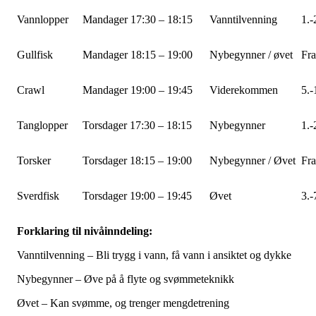
Vannlopper
Mandager 17:30 – 18:15
Vanntilvenning
1.-
Gullfisk
Mandager 18:15 – 19:00
Nybegynner / øvet
Fra
Crawl
Mandager 19:00 – 19:45
Viderekommen
5.-
Tanglopper
Torsdager 17:30 – 18:15
Nybegynner
1.-
Torsker
Torsdager 18:15 – 19:00
Nybegynner / Øvet
Fra
Sverdfisk
Torsdager 19:00 – 19:45
Øvet
3.-
Forklaring til nivåinndeling:
Vanntilvenning – Bli trygg i vann, få vann i ansiktet og dykke
Nybegynner – Øve på å flyte og svømmeteknikk
Øvet – Kan svømme, og trenger mengdetrening