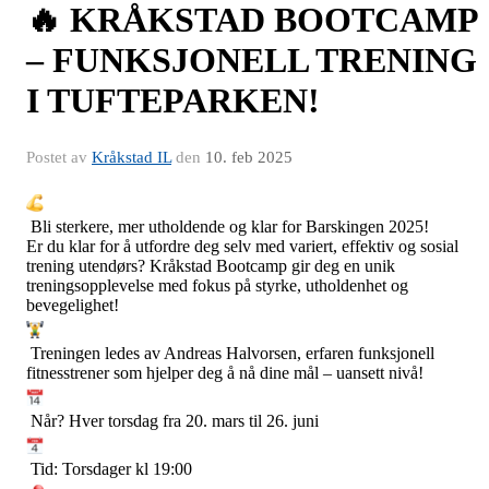
🔥 KRÅKSTAD BOOTCAMP
– FUNKSJONELL TRENING
I TUFTEPARKEN!
Postet av
Kråkstad IL
den
10. feb 2025
Bli sterkere, mer utholdende og klar for Barskingen 2025!
Er du klar for å utfordre deg selv med variert, effektiv og sosial
trening utendørs? Kråkstad Bootcamp gir deg en unik
treningsopplevelse med fokus på styrke, utholdenhet og
bevegelighet!
Treningen ledes av Andreas Halvorsen, erfaren funksjonell
fitnesstrener som hjelper deg å nå dine mål – uansett nivå!
Når? Hver torsdag fra 20. mars til 26. juni
Tid: Torsdager kl 19:00