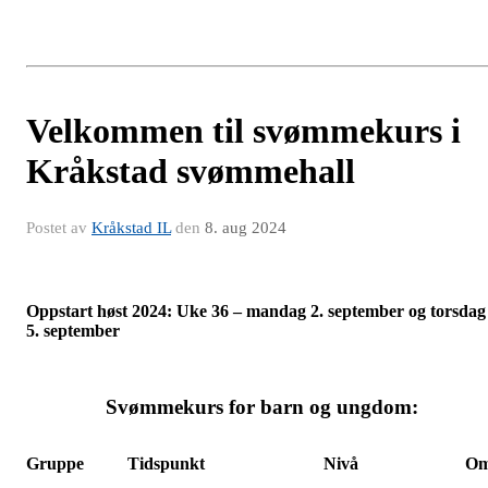
Velkommen til svømmekurs i
Kråkstad svømmehall
Postet av
Kråkstad IL
den
8. aug 2024
Oppstart høst 2024: Uke 36 – mandag 2. september og torsdag
5. september
Svømmekurs for barn og ungdom:
Gruppe
Tidspunkt
Nivå
Omt