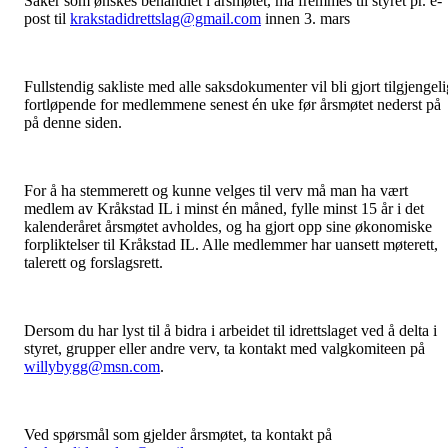
Saker som ønskes behandlet i årsmøtet, må fremmes til styret pr. e-
post til
krakstadidrettslag@gmail.com
innen 3. mars
Fullstendig sakliste med alle saksdokumenter vil bli gjort tilgjengeli
fortløpende for medlemmene senest én uke før årsmøtet nederst på
på denne siden.
For å ha stemmerett og kunne velges til verv må man ha vært
medlem av Kråkstad IL i minst én måned, fylle minst 15 år i det
kalenderåret årsmøtet avholdes, og ha gjort opp sine økonomiske
forpliktelser til Kråkstad IL. Alle medlemmer har uansett møterett,
talerett og forslagsrett.
Dersom du har lyst til å bidra i arbeidet til idrettslaget ved å delta i
styret, grupper eller andre verv, ta kontakt med valgkomiteen på
willybygg@msn.com
.
Ved spørsmål som gjelder årsmøtet, ta kontakt på