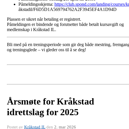
Påmeldingsskjema:
https://club.spond.com/landing/courses/k
åkstadil/F6D5D1A569794762A2F3945EF4A1D94D
Plassen er sikret når betaling er registrert.
Påmeldingen er bindende og forutsetter både betalt kursavgift og
medlemskap i Kråkstad IL.
Bli med på en treningsperiode som gir deg både mestring, fremgan
og treningsglede – vi gleder oss til å se deg!
Årsmøte for Kråkstad
idrettslag for 2025
Postet av
Kråkstad IL
den
2. mar 2026