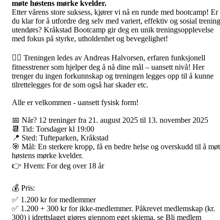
møte høstens mørke kvelder.
Etter vårens store suksess, kjører vi nå en runde med bootcamp! Er
du klar for å utfordre deg selv med variert, effektiv og sosial trenin
utendørs? Kråkstad Bootcamp gir deg en unik treningsopplevelse
med fokus på styrke, utholdenhet og bevegelighet!
🏋️‍♂️ Treningen ledes av Andreas Halvorsen, erfaren funksjonell
fitnesstrener som hjelper deg å nå dine mål – uansett nivå! Her
trenger du ingen forkunnskap og treningen legges opp til å kunne
tilrettelegges for de som også har skader etc.
Alle er velkommen - uansett fysisk form!
📅 Når? 12 treninger fra 21. august 2025 til 13. november 2025
📆 Tid: Torsdager kl 19:00
📍 Sted: Tufteparken, Kråkstad
🎯 Mål: En sterkere kropp, få en bedre helse og overskudd til å mø
høstens mørke kvelder.
👉 Hvem: For deg over 18 år
💰 Pris:
✅ 1.200 kr for medlemmer
✅ 1.200 + 300 kr for ikke-medlemmer. Påkrevet medlemskap (kr.
300) i idrettslaget gjøres gjennom eget skjema, se Bli medlem