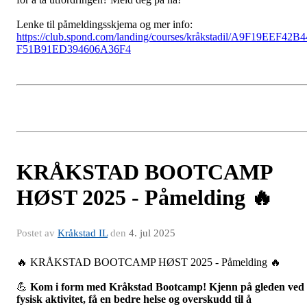
Lenke til påmeldingsskjema og mer info:
https://club.spond.com/landing/courses/kråkstadil/A9F19EEF42B4
F51B91ED394606A36F4
KRÅKSTAD BOOTCAMP
HØST 2025 - Påmelding 🔥
Postet av
Kråkstad IL
den
4. jul 2025
🔥 KRÅKSTAD BOOTCAMP HØST 2025 - Påmelding 🔥
💪
Kom i form med Kråkstad Bootcamp! Kjenn på gleden ved
fysisk aktivitet, få en bedre helse og overskudd til å