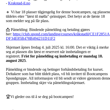
-
Krakstad-il.no
🔹 Vi har 18 plasser tilgjengelig for denne bootcampen, og plassen
tildeles etter "først til mølla"-prinsippet. Det betyr at de første 18
som melder seg på får plass.
📩 Påmelding: Bindende påmelding og betaling gjøres
her:
https://club.spond.com/landing/courses/kråkstadil/CE1F2851A
DF34E85B478B494231D11F2
Skjemaet åpnes fredag 4. juli 2025 kl. 16:00. Det er viktig å merke
seg at plassen din først er reservert når innbetalingen er
registrert.
Frist for påmelding og innbetaling er mandag 18.
august 2025
.
Påmelding er bindende og betinger forhåndsbetaling for kurset.
Deltakere som har blitt tildelt plass, vil bli invitert til Bootcampens
Spondgruppe. All informasjon vil bli sendt ut videre gjennom denn
gruppen. Innbetaling skjer via påmeldingsskjemaet.
🏆Vi gleder oss til å se deg på bootcampen!