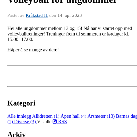
Postet av
Kråkstad IL
den
14. apr 2023
Hei alle ungdommer mellom 13 og 15! Nå har vi startet opp med
volleyballtreninger! Treninger frem til sommeren er lørdager kl.
15.00 -17.00.
Håper å se mange av dere!
Kategori
Alle innlegg
Allidretten (1)
Åpen hall (4)
Årsmøter (13)
Barnas da
(1)
Diverse (3)
Vis alle
RSS
Arkiv