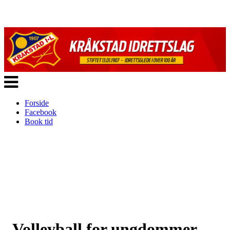
Veksle
navigasjon
Forside
Facebook
Book tid
Volleyball for ungdommer