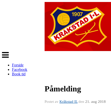
Veksle
navigasjon
Forside
Facebook
Book tid
Påmelding
Postet av
Kråkstad IL
den
21. aug 2018