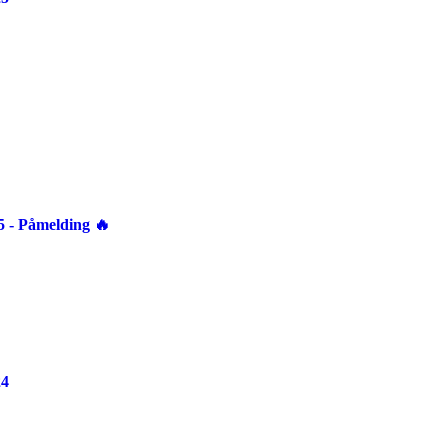
 Påmelding 🔥
24